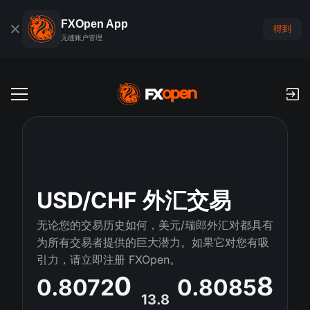
FXOpen App
得到
无缝账户管理
交易账户
外汇模拟账户
全球市场
佣金和库存费
外汇
USD/CHF 外汇交易
交易平台
付款
指数
无论您的交易历史如何，美元/瑞郎外汇对都具有
TickTrader
FXOpen App
存款与取款
PAMM
为所有交易者提供的巨大潜力。如果它对您有吸
经济日历
商品
引力，请立即注册 FXOpen。
交易平台
iOS FXOpen App
外汇VPS
什么是PAMM?
交易者工具
0
8
0.8072
0.8085
新闻和分析
股份
公司新闻
13.8
Android FXOpen App
FIX API
最佳 PAMM 账户排名
推广