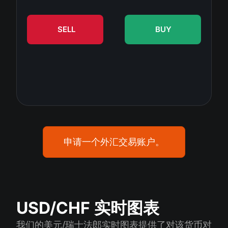
股息日历
ETF
为什么是我们？
PAMM ECN
外汇竞赛
外汇论坛
SELL
BUY
加密货币
历史
信号提供者与追随者
帮助中心
联系我们
什么是CFD交易？
什么是ECN交易？
什么是外汇经纪商？
申请一个外汇交易账户。
USD/CHF 实时图表
我们的美元/瑞士法郎实时图表提供了对该货币对