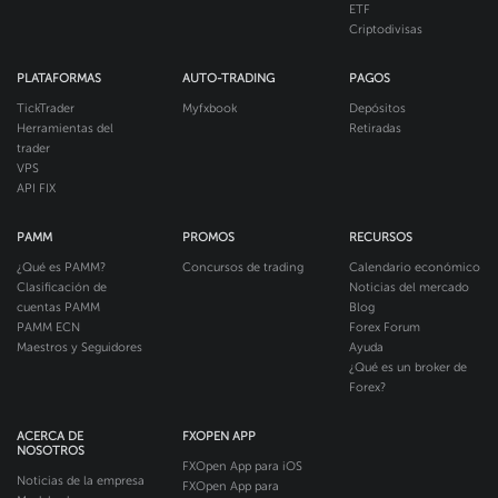
ETF
Criptodivisas
PLATAFORMAS
AUTO-TRADING
PAGOS
TickTrader
Myfxbook
Depósitos
Herramientas del
Retiradas
trader
VPS
API FIX
PAMM
PROMOS
RECURSOS
¿Qué es PAMM?
Concursos de trading
Calendario económico
Clasificación de
Noticias del mercado
cuentas PAMM
Blog
PAMM ECN
Forex Forum
Maestros y Seguidores
Ayuda
¿Qué es un broker de
Forex?
ACERCA DE
FXOPEN APP
NOSOTROS
FXOpen App para iOS
Noticias de la empresa
FXOpen App para