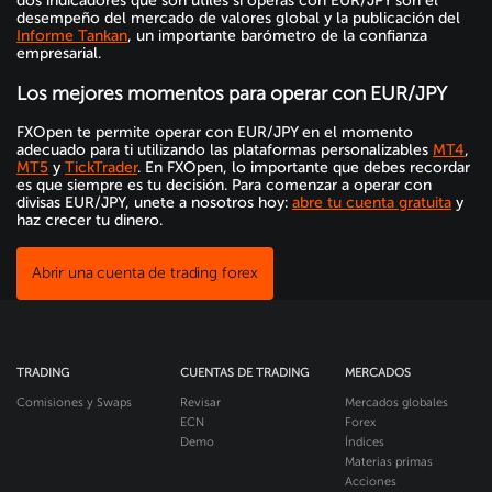
dos indicadores que son útiles si operas con EUR/JPY son el
desempeño del mercado de valores global y la publicación del
Informe Tankan
, un importante barómetro de la confianza
empresarial.
Los mejores momentos para operar con EUR/JPY
FXOpen te permite operar con EUR/JPY en el momento
adecuado para ti utilizando las plataformas personalizables
MT4
,
MT5
y
TickTrader
. En FXOpen, lo importante que debes recordar
es que siempre es tu decisión. Para comenzar a operar con
divisas EUR/JPY, unete a nosotros hoy:
abre tu cuenta gratuita
y
haz crecer tu dinero.
Abrir una cuenta de trading forex
TRADING
CUENTAS DE TRADING
MERCADOS
Comisiones y Swaps
Revisar
Mercados globales
ECN
Forex
Demo
Índices
Materias primas
Acciones