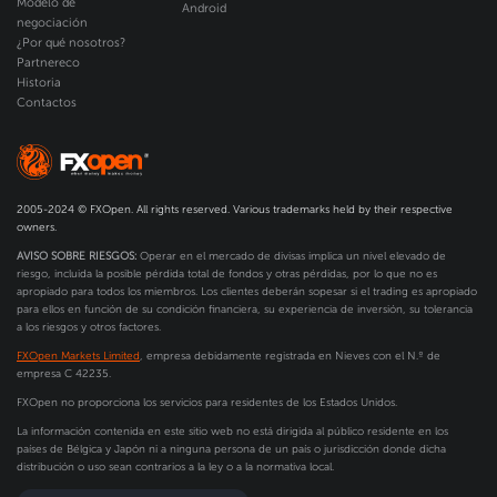
Modelo de
Android
negociación
¿Por qué nosotros?
Partnereco
Historia
Contactos
2005-2024 © FXOpen. All rights reserved. Various trademarks held by their respective
owners.
AVISO SOBRE RIESGOS:
Operar en el mercado de divisas implica un nivel elevado de
riesgo, incluida la posible pérdida total de fondos y otras pérdidas, por lo que no es
apropiado para todos los miembros. Los clientes deberán sopesar si el trading es apropiado
para ellos en función de su condición financiera, su experiencia de inversión, su tolerancia
a los riesgos y otros factores.
FXOpen Markets Limited
, empresa debidamente registrada en Nieves con el N.º de
empresa C 42235.
FXOpen no proporciona los servicios para residentes de los Estados Unidos.
La información contenida en este sitio web no está dirigida al público residente en los
países de Bélgica y Japón ni a ninguna persona de un país o jurisdicción donde dicha
distribución o uso sean contrarios a la ley o a la normativa local.