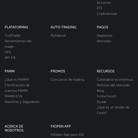
Acciones
ETF
Criptodivisas
PLATAFORMAS
AUTO-TRADING
PAGOS
TickTrader
Myfxbook
Depósitos
Herramientas del
Retiradas
trader
VPS
API FIX
PAMM
PROMOS
RECURSOS
¿Qué es PAMM?
Concursos de trading
Calendario económico
Clasificación de
Noticias del mercado
cuentas PAMM
Blog
PAMM ECN
Forex Forum
Maestros y Seguidores
Ayuda
¿Qué es un broker de
Forex?
ACERCA DE
FXOPEN APP
NOSOTROS
FXOpen App para iOS