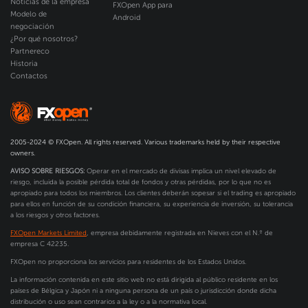
Noticias de la empresa
FXOpen App para
Modelo de
Android
negociación
¿Por qué nosotros?
Partnereco
Historia
Contactos
2005-2024 © FXOpen. All rights reserved. Various trademarks held by their respective
owners.
AVISO SOBRE RIESGOS:
Operar en el mercado de divisas implica un nivel elevado de
riesgo, incluida la posible pérdida total de fondos y otras pérdidas, por lo que no es
apropiado para todos los miembros. Los clientes deberán sopesar si el trading es apropiado
para ellos en función de su condición financiera, su experiencia de inversión, su tolerancia
a los riesgos y otros factores.
FXOpen Markets Limited
, empresa debidamente registrada en Nieves con el N.º de
empresa C 42235.
FXOpen no proporciona los servicios para residentes de los Estados Unidos.
La información contenida en este sitio web no está dirigida al público residente en los
países de Bélgica y Japón ni a ninguna persona de un país o jurisdicción donde dicha
distribución o uso sean contrarios a la ley o a la normativa local.