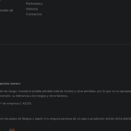
Partnereco
Historia
broker de
Contactos
spective owners.
o de riesgo, incluida la posible pérdida total de fondos y otras pérdidas, por lo que no es apropia
ersión, su tolerancia a los riesgos y otros factores.
N.º de empresa C 42235.
en los países de Bélgica y Japón ni a ninguna persona de un país o jurisdicción donde dicha distribu
)
AML