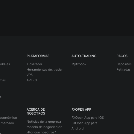
PLATAFORMAS
AUTO-TRADING
PAGOS
obales
TickTrader
Myfxbook
Depósitos
Herramientas del trader
Retiradas
VPS
imas
API FIX
s
ACERCA DE
FXOPEN APP
NOSOTROS
 económico
FXOpen App para iOS
Noticias de la empresa
l mercado
FXOpen App para
Modelo de negociación
Android
¿Por qué nosotros?
m