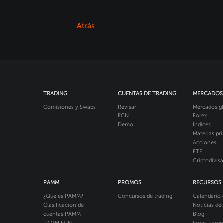
Atrás
TRADING
CUENTAS DE TRADING
MERCADOS
Comisiones y Swaps
Revisar
Mercados gl
ECN
Forex
Demo
Índices
Materias pr
Acciones
ETF
Criptodivisa
PAMM
PROMOS
RECURSOS
¿Qué es PAMM?
Concursos de trading
Calendario
Clasificación de
Noticias de
cuentas PAMM
Blog
PAMM ECN
Forex Foru