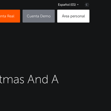
Español
(ES)
nta Real
Cuenta Demo
Área personal
stmas And A