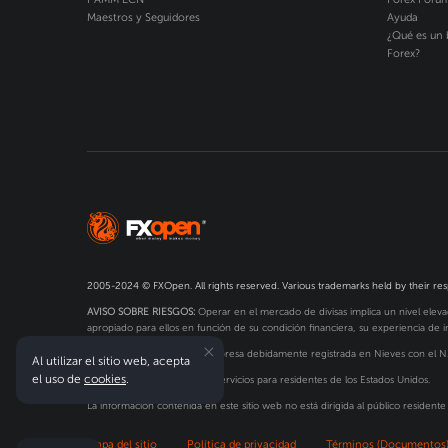
Maestros y Seguidores
Ayuda
¿Qué es un 
Forex?
2005-2024 © FXOpen. All rights reserved. Various trademarks held by their re
AVISO SOBRE RIESGOS:
Operar en el mercado de divisas implica un nivel elevad
apropiado para ellos en función de su condición financiera, su experiencia de inv
FXOpen Markets Limited
, empresa debidamente registrada en Nieves con el 
Al utilizar el sitio web, acepta
el uso de
cookies
.
FXOpen no proporciona los servicios para residentes de los Estados Unidos.
La información contenida en este sitio web no está dirigida al público residente 
Mapa del sitio
Política de privacidad
Términos (Documentos