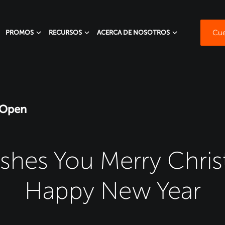
Cue
PROMOS
RECURSOS
ACERCA DE NOSOTROS
XOpen
hes You Merry Chri
Happy New Year