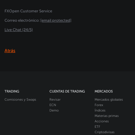
FXOpen Customer Service
Сorreo electrónico:
[email protected]
Live Chat (24/5)
Atrás
TRADING
CUENTAS DE TRADING
MERCADOS
Comisiones y Swaps
Revisar
Mercados globales
ECN
Forex
Demo
Índices
Materias primas
Acciones
ETF
Criptodivisas