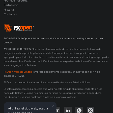
¿Por qué nosotros?
Partnereco
Historia
Contactos
2005-2024 © FXOpen. All rights reserved. Various trademarks held by their respective
owners.
AVISO SOBRE RIESGOS:
Operar en el mercado de divisas implica un nivel elevado de
riesgo, incluida la posible pérdida total de fondos y otras pérdidas, por lo que no es
apropiado para todos los miembros. Los clientes deberán sopesar si el trading es apropiado
para ellos en función de su condición financiera, su experiencia de inversión, su tolerancia
a los riesgos y otros factores.
FXOpen Markets Limited
, empresa debidamente registrada en Nieves con el N.º de
empresa C 42235.
FXOpen no proporciona los servicios para residentes de los Estados Unidos.
La información contenida en este sitio web no está dirigida al público residente en los
países de Bélgica y Japón ni a ninguna persona de un país o jurisdicción donde dicha
distribución o uso sean contrarios a la ley o a la normativa local.
Al utilizar el sitio web, acepta