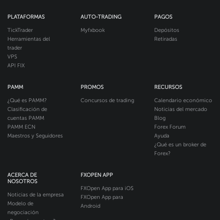
PLATAFORMAS
AUTO-TRADING
PAGOS
TickTrader
Myfxbook
Depósitos
Herramientas del
Retiradas
trader
VPS
API FIX
PAMM
PROMOS
RECURSOS
¿Qué es PAMM?
Concursos de trading
Calendario económico
Clasificación de
Noticias del mercado
cuentas PAMM
Blog
PAMM ECN
Forex Forum
Maestros y Seguidores
Ayuda
¿Qué es un broker de
Forex?
ACERCA DE
FXOPEN APP
NOSOTROS
FXOpen App para iOS
Noticias de la empresa
FXOpen App para
Modelo de
Android
negociación