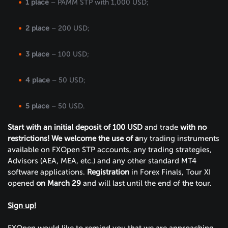
1 place
– PAMM STP with 1,000 USD;
2 place
– 200 USD;
3 place
– 100 USD;
4 place
– 50 USD;
5 place
– 50 USD.
Start with an initial deposit of 100 USD
and trade
with no
restrictions!
We welcome the use of a
ny trading instruments
available on FXOpen STP accounts, any trading strategies,
Advisors (AEA, MEA, etc.) and any other standard MT4
software applications.
Registration
in Forex Finals, Tour XI
opened
on March 29
and will last until the end of the tour.
Sign up!