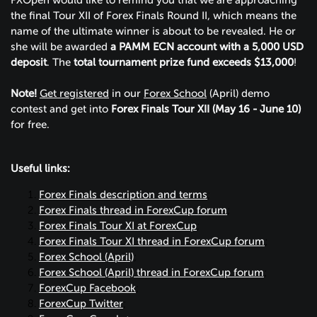
FXOpen would like to remind you that we are approaching
the final Tour XII of Forex Finals Round II, which means the
name of the ultimate winner is about to be revealed. He or
she will be awarded
a PAMM ECN account with a 5,000 USD
deposit
. The
total tournament
prize fund exceeds $13,000
!
Note!
Get registered
in our
Forex School
(April) demo
contest and get into
Forex Finals Tour XII (May 16 - June 10)
for free.
Useful links:
Forex Finals description and terms
;
Forex Finals thread in ForexCup forum
;
Forex Finals Tour XI at ForexCup
;
Forex Finals Tour XI thread in ForexCup forum
;
Forex School (April)
;
Forex School (April) thread in ForexСup forum
;
ForexCup Facebook
;
ForexCup Twitter
;