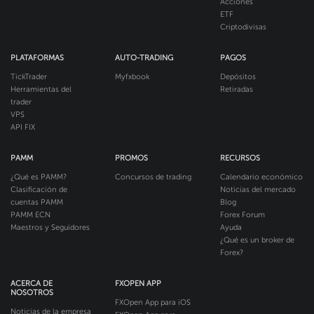
Acciones
ETF
Criptodivisas
PLATAFORMAS
AUTO-TRADING
PAGOS
TickTrader
Myfxbook
Depósitos
Herramientas del
Retiradas
trader
VPS
API FIX
PAMM
PROMOS
RECURSOS
¿Qué es PAMM?
Concursos de trading
Calendario económico
Clasificación de
Noticias del mercado
cuentas PAMM
Blog
PAMM ECN
Forex Forum
Maestros y Seguidores
Ayuda
¿Qué es un broker de
Forex?
ACERCA DE
FXOPEN APP
NOSOTROS
FXOpen App para iOS
Noticias de la empresa