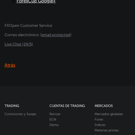
ForexCup Google+
.
FXOpen Customer Service
Сorreo electrónico:
[email protected]
Live Chat (24/5)
Atrás
TRADING
CUENTAS DE TRADING
MERCADOS
Comisiones y Swaps
Revisar
Mercados globales
ECN
Forex
Demo
Índices
Materias primas