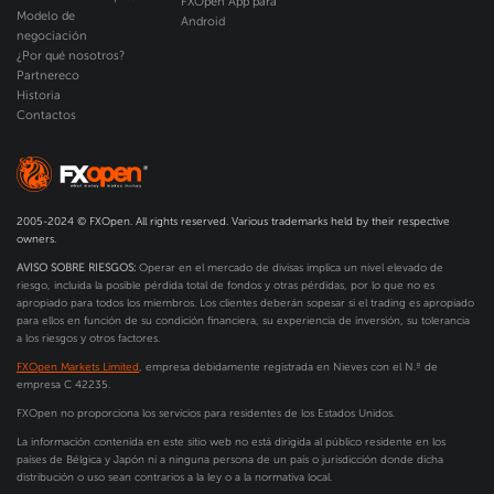
FXOpen App para
Modelo de
Android
negociación
¿Por qué nosotros?
Partnereco
Historia
Contactos
2005-2024 © FXOpen. All rights reserved. Various trademarks held by their respective
owners.
AVISO SOBRE RIESGOS:
Operar en el mercado de divisas implica un nivel elevado de
riesgo, incluida la posible pérdida total de fondos y otras pérdidas, por lo que no es
apropiado para todos los miembros. Los clientes deberán sopesar si el trading es apropiado
para ellos en función de su condición financiera, su experiencia de inversión, su tolerancia
a los riesgos y otros factores.
FXOpen Markets Limited
, empresa debidamente registrada en Nieves con el N.º de
empresa C 42235.
FXOpen no proporciona los servicios para residentes de los Estados Unidos.
La información contenida en este sitio web no está dirigida al público residente en los
países de Bélgica y Japón ni a ninguna persona de un país o jurisdicción donde dicha
distribución o uso sean contrarios a la ley o a la normativa local.