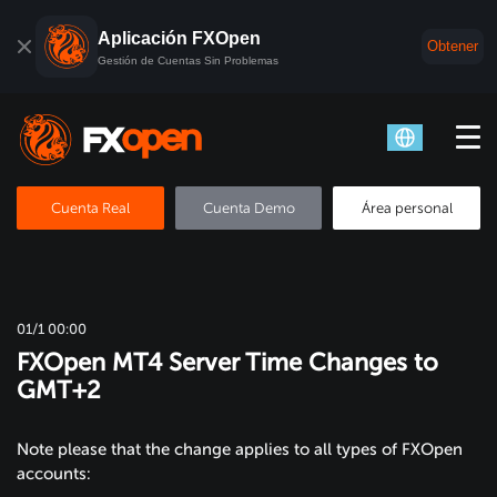
Aplicación FXOpen
Obtener
Gestión de Cuentas Sin Problemas
Cuenta Real
Cuenta Demo
Área personal
01/1 00:00
FXOpen MT4 Server Time Changes to
GMT+2
Note please that the change applies to all types of FXOpen
accounts: