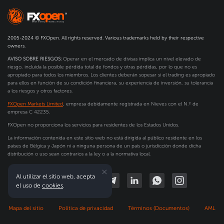
2005-2024 © FXOpen. All rights reserved. Various trademarks held by their respective
owners.
AVISO SOBRE RIESGOS:
Operar en el mercado de divisas implica un nivel elevado de
riesgo, incluida la posible pérdida total de fondos y otras pérdidas, por lo que no es
apropiado para todos los miembros. Los clientes deberán sopesar si el trading es apropiado
para ellos en función de su condición financiera, su experiencia de inversión, su tolerancia
a los riesgos y otros factores.
FXOpen Markets Limited
, empresa debidamente registrada en Nieves con el N.º de
empresa C 42235.
FXOpen no proporciona los servicios para residentes de los Estados Unidos.
La información contenida en este sitio web no está dirigida al público residente en los
países de Bélgica y Japón ni a ninguna persona de un país o jurisdicción donde dicha
distribución o uso sean contrarios a la ley o a la normativa local.
Al utilizar el sitio web, acepta
el uso de
cookies
.
Mapa del sitio
Política de privacidad
Términos (Documentos)
AML