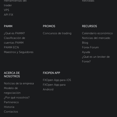
Herramientas del
Retiradas
trader
VPS
API FIX
PAMM
PROMOS
RECURSOS
¿Qué es PAMM?
Concursos de trading
Calendario económico
Clasificación de
Noticias del mercado
cuentas PAMM
Blog
PAMM ECN
Forex Forum
Maestros y Seguidores
Ayuda
¿Qué es un broker de
Forex?
ACERCA DE
FXOPEN APP
NOSOTROS
FXOpen App para iOS
Noticias de la empresa
FXOpen App para
Modelo de
Android
negociación
¿Por qué nosotros?
Partnereco
Historia
Contactos