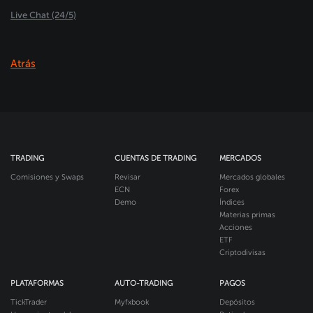
Live Chat (24/5)
Atrás
TRADING
CUENTAS DE TRADING
MERCADOS
Comisiones y Swaps
Revisar
Mercados globales
ECN
Forex
Demo
Índices
Materias primas
Acciones
ETF
Criptodivisas
PLATAFORMAS
AUTO-TRADING
PAGOS
TickTrader
Myfxbook
Depósitos