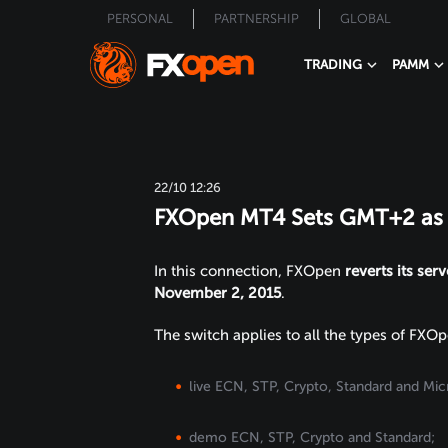
PERSONAL
PARTNERSHIP
GLOBAL
TRADING
PAMM
22/10 12:26
FXOpen MT4 Sets GMT+2 as 
In this connection, FXOpen
reverts its ser
November 2, 2015
.
The switch applies to all the types of FXO
live ECN, STP, Crypto, Standard and Mic
demo ECN, STP, Crypto and Standard;