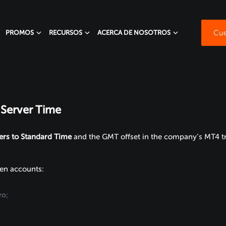
Cue
PROMOS
RECURSOS
ACERCA DE NOSOTROS
Server Time
vers to Standard Time
and the GMT offset in the company’s MT4 tr
pen accounts:
ro;