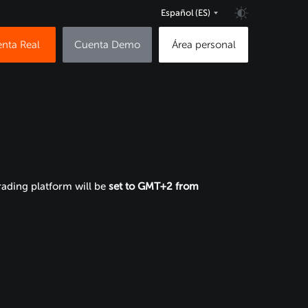
Español
(ES)
nta Real
Cuenta Demo
Área personal
ading platform will be
set to GMT+2 from