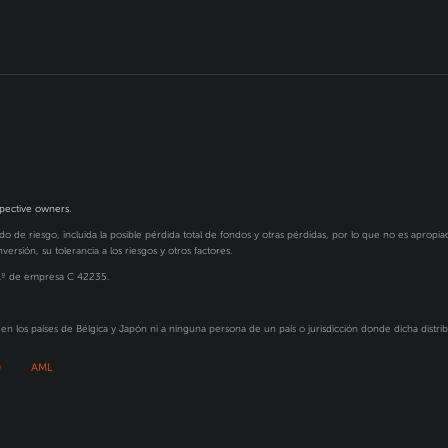
spective owners.
o de riesgo, incluida la posible pérdida total de fondos y otras pérdidas, por lo que no es apropia
ersión, su tolerancia a los riesgos y otros factores.
N.º de empresa C 42235.
en los países de Bélgica y Japón ni a ninguna persona de un país o jurisdicción donde dicha distribu
)
AML