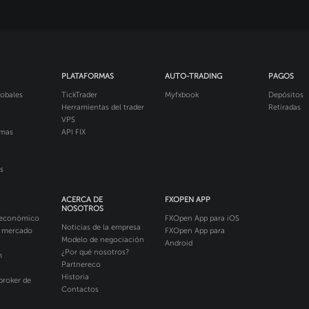
PLATAFORMAS
AUTO-TRADING
PAGOS
obales
TickTrader
Myfxbook
Depósitos
Herramientas del trader
Retiradas
VPS
imas
API FIX
s
ACERCA DE
FXOPEN APP
NOSOTROS
 económico
FXOpen App para iOS
Noticias de la empresa
l mercado
FXOpen App para
Modelo de negociación
Android
¿Por qué nosotros?
m
Partnereco
Historia
broker de
Contactos