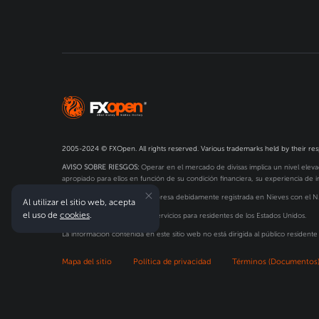
2005-2024 © FXOpen. All rights reserved. Various trademarks held by their re
AVISO SOBRE RIESGOS:
Operar en el mercado de divisas implica un nivel elevad
apropiado para ellos en función de su condición financiera, su experiencia de inv
FXOpen Markets Limited
, empresa debidamente registrada en Nieves con el 
Al utilizar el sitio web, acepta
el uso de
cookies
.
FXOpen no proporciona los servicios para residentes de los Estados Unidos.
La información contenida en este sitio web no está dirigida al público residente 
Mapa del sitio
Política de privacidad
Términos (Documentos