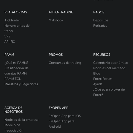
PLATAFORMAS
AUTO-TRADING
PAGOS
TickTrader
Myfxbook
Depósitos
Herramientas del
Retiradas
trader
VPS
API FIX
PAMM
PROMOS
RECURSOS
¿Qué es PAMM?
Concursos de trading
Calendario económico
Clasificación de
Noticias del mercado
cuentas PAMM
Blog
PAMM ECN
Forex Forum
Maestros y Seguidores
Ayuda
¿Qué es un broker de
Forex?
ACERCA DE
FXOPEN APP
NOSOTROS
FXOpen App para iOS
Noticias de la empresa
FXOpen App para
Modelo de
Android
negociación