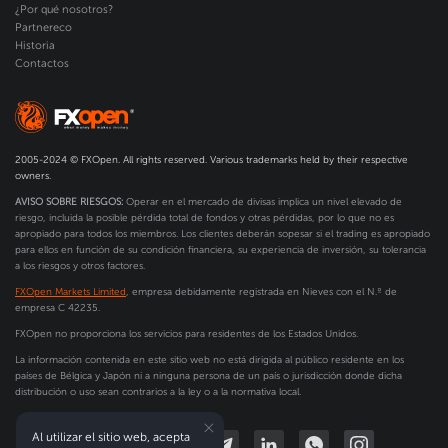
¿Por qué nosotros?
Partnereco
Historia
Contactos
2005-2024 © FXOpen. All rights reserved. Various trademarks held by their respective
owners.
AVISO SOBRE RIESGOS:
Operar en el mercado de divisas implica un nivel elevado de
riesgo, incluida la posible pérdida total de fondos y otras pérdidas, por lo que no es
apropiado para todos los miembros. Los clientes deberán sopesar si el trading es apropiado
para ellos en función de su condición financiera, su experiencia de inversión, su tolerancia
a los riesgos y otros factores.
FXOpen Markets Limited
, empresa debidamente registrada en Nieves con el N.º de
empresa C 42235.
FXOpen no proporciona los servicios para residentes de los Estados Unidos.
La información contenida en este sitio web no está dirigida al público residente en los
países de Bélgica y Japón ni a ninguna persona de un país o jurisdicción donde dicha
distribución o uso sean contrarios a la ley o a la normativa local.
Al utilizar el sitio web, acepta