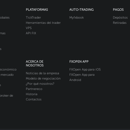
PLATAFORMAS
AUTO-TRADING
PAGOS
obales
TickTrader
Myfxbook
Depósitos
Herramientas del trader
Retiradas
VPS
imas
API FIX
s
ACERCA DE
FXOPEN APP
NOSOTROS
 económico
FXOpen App para iOS
Noticias de la empresa
l mercado
FXOpen App para
Modelo de negociación
Android
¿Por qué nosotros?
m
Partnereco
Historia
broker de
Contactos