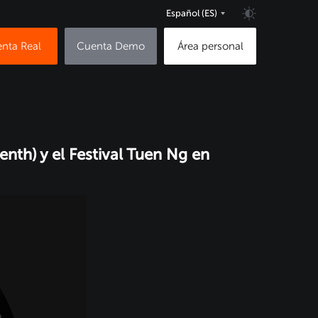
Español
(ES)
nta Real
Cuenta Demo
Área personal
nth) y el Festival Tuen Ng en