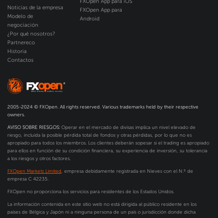
FXOpen App para iOS
Noticias de la empresa
FXOpen App para
Modelo de
Android
negociación
¿Por qué nosotros?
Partnereco
Historia
Contactos
2005-2024 © FXOpen. All rights reserved. Various trademarks held by their respective
owners.
AVISO SOBRE RIESGOS:
Operar en el mercado de divisas implica un nivel elevado de
riesgo, incluida la posible pérdida total de fondos y otras pérdidas, por lo que no es
apropiado para todos los miembros. Los clientes deberán sopesar si el trading es apropiado
para ellos en función de su condición financiera, su experiencia de inversión, su tolerancia
a los riesgos y otros factores.
FXOpen Markets Limited
, empresa debidamente registrada en Nieves con el N.º de
empresa C 42235.
FXOpen no proporciona los servicios para residentes de los Estados Unidos.
La información contenida en este sitio web no está dirigida al público residente en los
países de Bélgica y Japón ni a ninguna persona de un país o jurisdicción donde dicha