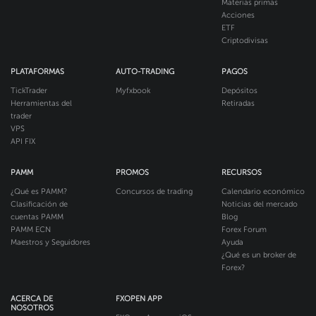
Materias primas
Acciones
ETF
Criptodivisas
PLATAFORMAS
AUTO-TRADING
PAGOS
TickTrader
Myfxbook
Depósitos
Herramientas del
Retiradas
trader
VPS
API FIX
PAMM
PROMOS
RECURSOS
¿Qué es PAMM?
Concursos de trading
Calendario económico
Clasificación de
Noticias del mercado
cuentas PAMM
Blog
PAMM ECN
Forex Forum
Maestros y Seguidores
Ayuda
¿Qué es un broker de
Forex?
ACERCA DE
FXOPEN APP
NOSOTROS