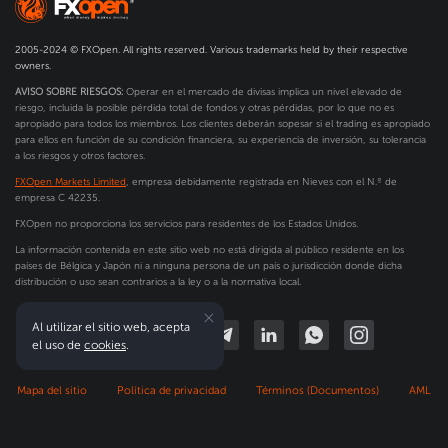
2005-2024 © FXOpen. All rights reserved. Various trademarks held by their respective
owners.
AVISO SOBRE RIESGOS:
Operar en el mercado de divisas implica un nivel elevado de
riesgo, incluida la posible pérdida total de fondos y otras pérdidas, por lo que no es
apropiado para todos los miembros. Los clientes deberán sopesar si el trading es apropiado
para ellos en función de su condición financiera, su experiencia de inversión, su tolerancia
a los riesgos y otros factores.
FXOpen Markets Limited
, empresa debidamente registrada en Nieves con el N.º de
empresa C 42235.
FXOpen no proporciona los servicios para residentes de los Estados Unidos.
La información contenida en este sitio web no está dirigida al público residente en los
países de Bélgica y Japón ni a ninguna persona de un país o jurisdicción donde dicha
distribución o uso sean contrarios a la ley o a la normativa local.
Al utilizar el sitio web, acepta
el uso de
cookies
.
Mapa del sitio
Política de privacidad
Términos (Documentos)
AML