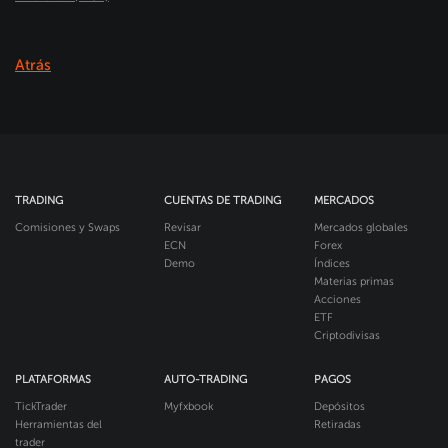
Atrás
TRADING
CUENTAS DE TRADING
MERCADOS
Comisiones y Swaps
Revisar
Mercados globales
ECN
Forex
Demo
Índices
Materias primas
Acciones
ETF
Criptodivisas
PLATAFORMAS
AUTO-TRADING
PAGOS
TickTrader
Myfxbook
Depósitos
Herramientas del
Retiradas
trader