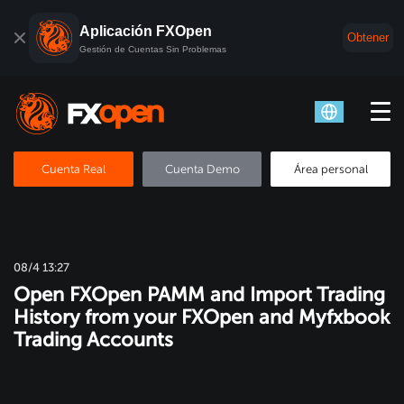
Aplicación FXOpen
Obtener
Gestión de Cuentas Sin Problemas
Cuenta Real
Cuenta Demo
Área personal
08/4 13:27
Open FXOpen PAMM and Import Trading
History from your FXOpen and Myfxbook
Trading Accounts