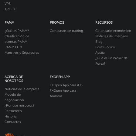
VPS
API FIX
PAMM
PROMOS
RECURSOS
¿Qué es PAMM?
Concursos de trading
Calendario económico
Clasificación de
Noticias del mercado
cuentas PAMM
Blog
PAMM ECN
Forex Forum
Maestros y Seguidores
Ayuda
¿Qué es un broker de
Forex?
ACERCA DE
FXOPEN APP
NOSOTROS
FXOpen App para iOS
Noticias de la empresa
FXOpen App para
Modelo de
Android
negociación
¿Por qué nosotros?
Partnereco
Historia
Contactos