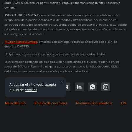
2005-2024 © FXOpen. All rights reserved. Various trademarks held by their respective
owners.
AVISO SOBRE RIESGOS:
Operar en el mercado de divisas implica un nivel elevado de
riesgo, incluida la posible pérdida total de fondos y otras pérdidas, por lo que no es
apropiado para todos los miembros. Los clientes deberán sopesar si el trading es apropiado
para ellos en función de su condición financiera, su experiencia de inversión, su tolerancia
a los riesgos y otros factores.
FXOpen Markets Limited
, empresa debidamente registrada en Nieves con el N.º de
empresa C 42235.
FXOpen no proporciona los servicios para residentes de los Estados Unidos.
La información contenida en este sitio web no está dirigida al público residente en los
países de Bélgica y Japón ni a ninguna persona de un país o jurisdicción donde dicha
distribución o uso sean contrarios a la ley o a la normativa local.
Al utilizar el sitio web, acepta
el uso de
cookies
.
Mapa del sitio
Política de privacidad
Términos (Documentos)
AML