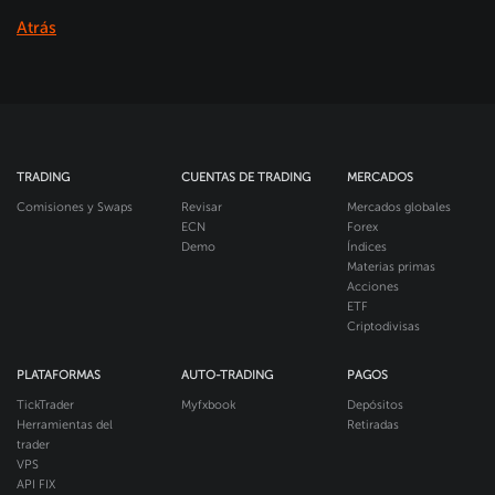
Atrás
TRADING
CUENTAS DE TRADING
MERCADOS
Comisiones y Swaps
Revisar
Mercados globales
ECN
Forex
Demo
Índices
Materias primas
Acciones
ETF
Criptodivisas
PLATAFORMAS
AUTO-TRADING
PAGOS
TickTrader
Myfxbook
Depósitos
Herramientas del
Retiradas
trader
VPS
API FIX