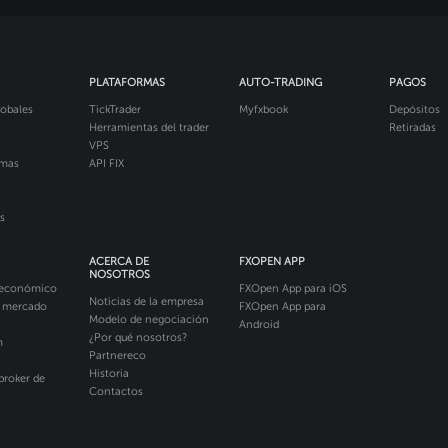
PLATAFORMAS
AUTO-TRADING
PAGOS
obales
TickTrader
Myfxbook
Depósitos
Herramientas del trader
Retiradas
VPS
imas
API FIX
s
ACERCA DE
FXOPEN APP
NOSOTROS
 económico
FXOpen App para iOS
Noticias de la empresa
l mercado
FXOpen App para
Modelo de negociación
Android
¿Por qué nosotros?
m
Partnereco
Historia
broker de
Contactos