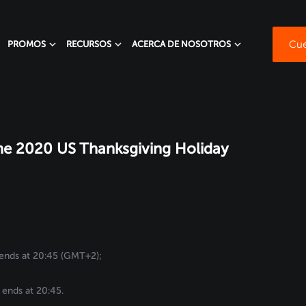
Cue
PROMOS
RECURSOS
ACERCA DE NOSOTROS
the 2020 US Thanksgiving Holiday
ends at 20:45 (GMT+2);
 ends at 20:45.