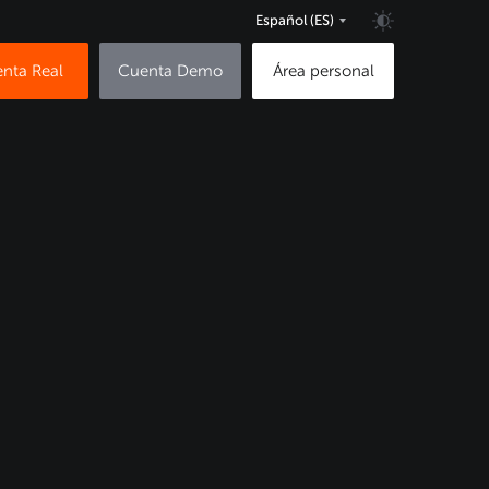
Español
(ES)
nta Real
Cuenta Demo
Área personal