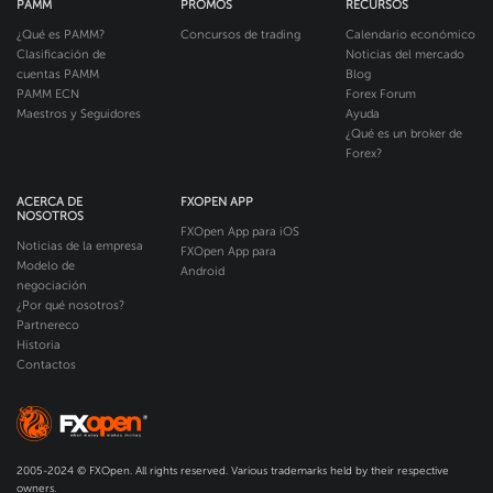
PAMM
PROMOS
RECURSOS
¿Qué es PAMM?
Concursos de trading
Calendario económico
Clasificación de
Noticias del mercado
cuentas PAMM
Blog
PAMM ECN
Forex Forum
Maestros y Seguidores
Ayuda
¿Qué es un broker de
Forex?
ACERCA DE
FXOPEN APP
NOSOTROS
FXOpen App para iOS
Noticias de la empresa
FXOpen App para
Modelo de
Android
negociación
¿Por qué nosotros?
Partnereco
Historia
Contactos
2005-2024 © FXOpen. All rights reserved. Various trademarks held by their respective
owners.