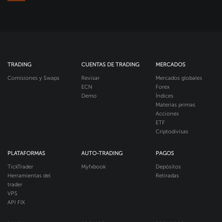
TRADING
CUENTAS DE TRADING
MERCADOS
Comisiones y Swaps
Revisar
Mercados globales
ECN
Forex
Demo
Índices
Materias primas
Acciones
ETF
Criptodivisas
PLATAFORMAS
AUTO-TRADING
PAGOS
TickTrader
Myfxbook
Depósitos
Herramientas del
Retiradas
trader
VPS
API FIX