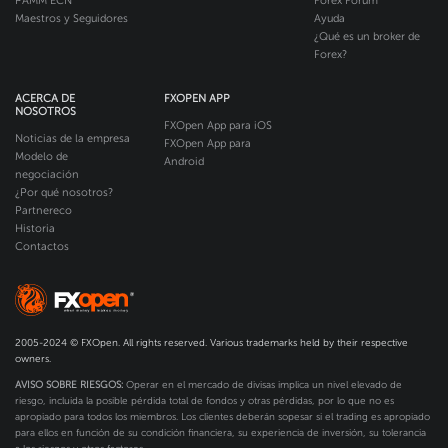
PAMM ECN
Forex Forum
Maestros y Seguidores
Ayuda
¿Qué es un broker de
Forex?
ACERCA DE
FXOPEN APP
NOSOTROS
FXOpen App para iOS
Noticias de la empresa
FXOpen App para
Modelo de
Android
negociación
¿Por qué nosotros?
Partnereco
Historia
Contactos
2005-2024 © FXOpen. All rights reserved. Various trademarks held by their respective
owners.
AVISO SOBRE RIESGOS:
Operar en el mercado de divisas implica un nivel elevado de
riesgo, incluida la posible pérdida total de fondos y otras pérdidas, por lo que no es
apropiado para todos los miembros. Los clientes deberán sopesar si el trading es apropiado
para ellos en función de su condición financiera, su experiencia de inversión, su tolerancia