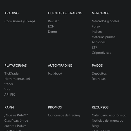
TRADING
CUENTAS DE TRADING
MERCADOS
Comisiones y Swaps
Revisar
Mercados globales
ECN
Forex
Demo
Índices
Materias primas
Acciones
ETF
Criptodivisas
PLATAFORMAS
AUTO-TRADING
PAGOS
TickTrader
Myfxbook
Depósitos
Herramientas del
Retiradas
trader
VPS
API FIX
PAMM
PROMOS
RECURSOS
¿Qué es PAMM?
Concursos de trading
Calendario económico
Clasificación de
Noticias del mercado
cuentas PAMM
Blog