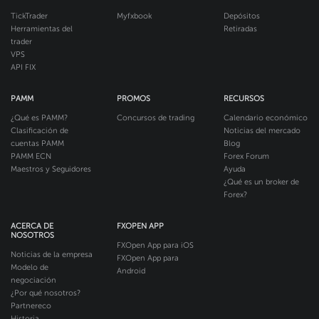
TickTrader
Myfxbook
Depósitos
Herramientas del
Retiradas
trader
VPS
API FIX
PAMM
PROMOS
RECURSOS
¿Qué es PAMM?
Concursos de trading
Calendario económico
Clasificación de
Noticias del mercado
cuentas PAMM
Blog
PAMM ECN
Forex Forum
Maestros y Seguidores
Ayuda
¿Qué es un broker de
Forex?
ACERCA DE
FXOPEN APP
NOSOTROS
FXOpen App para iOS
Noticias de la empresa
FXOpen App para
Modelo de
Android
negociación
¿Por qué nosotros?
Partnereco
Historia