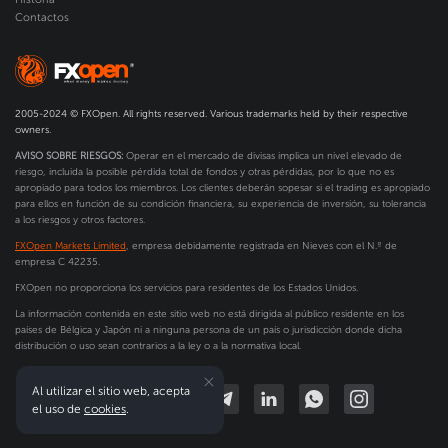
Contactos
2005-2024 © FXOpen. All rights reserved. Various trademarks held by their respective
owners.
AVISO SOBRE RIESGOS:
Operar en el mercado de divisas implica un nivel elevado de
riesgo, incluida la posible pérdida total de fondos y otras pérdidas, por lo que no es
apropiado para todos los miembros. Los clientes deberán sopesar si el trading es apropiado
para ellos en función de su condición financiera, su experiencia de inversión, su tolerancia
a los riesgos y otros factores.
FXOpen Markets Limited
, empresa debidamente registrada en Nieves con el N.º de
empresa C 42235.
FXOpen no proporciona los servicios para residentes de los Estados Unidos.
La información contenida en este sitio web no está dirigida al público residente en los
países de Bélgica y Japón ni a ninguna persona de un país o jurisdicción donde dicha
distribución o uso sean contrarios a la ley o a la normativa local.
Al utilizar el sitio web, acepta
el uso de
cookies
.