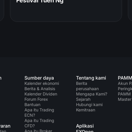
Festival Tuen Ng
m
Sumber daya
Tentang kami
PAM
Kalender ekonomi
Berita
Akun 
Berita & Analisis
perusahaan
Pering
Kalender Dividen
Mengapa Kami?
PAMM
Forum Forex
Sejarah
Master
Bantuan
Hubungi kami
Apa itu Trading
Kemitraan
ECN?
Apa itu Trading
aran
Aplikasi
CFD?
Apa itu Broker
dan
FXOpen