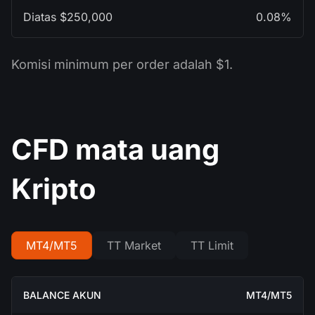
0.08%
Komisi minimum per order adalah $1.
CFD mata uang
Kripto
MT4/MT5
TT Market
TT Limit
MT4/MT5