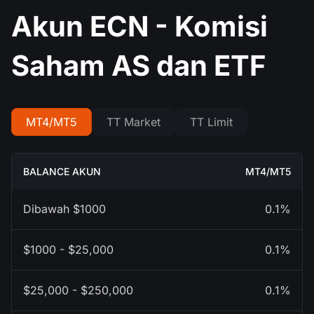
Akun ECN - Komisi
Saham AS dan ETF
MT4/MT5
TT Market
TT Limit
MT4/MT5
0.1%
0.1%
0.1%