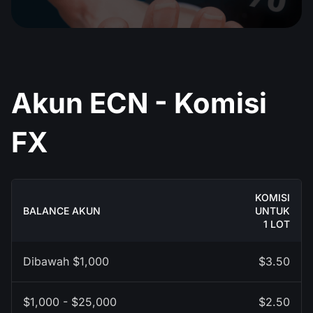
Kalender Dividen
ETF
Mengapa Kami?
PAMM ECN
Kontes Forex
Forum Forex
Mata uang kripto
Sejarah
Master dan Follower
Bantuan
Hubungi kami
Akun ECN - Komisi
Apa itu Trading CFD?
FX
Apa itu Trading ECN?
Apa itu Broker Forex?
KOMISI
BALANCE AKUN
UNTUK
1 LOT
Dibawah $1,000
$3.50
$1,000 - $25,000
$2.50