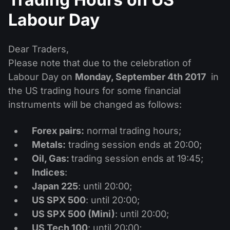
Calendário de dividendos
Ações
Por que nós?
Labour Day
PAMM ECN
Concursos Forex
Fórum Forex
Criptomoedas
História
Masters e Seguidores
Dear Traders,
Centro de ajuda
Contate-nos
Please note that due to the celebration of
O que é negociação de CFDs?
Labour Day on
Monday, September 4th 2017
in
the US trading hours for some financial
O que é negociação ECN?
instruments will be changed as follows:
O que é um corretor Forex?
Forex pairs:
normal trading hours;
Metals:
trading session ends at 20:00;
Oil, Gas:
trading session ends at 19:45;
Indices
:
Japan 225
: until 20:00;
US SPX 500
: until 20:00;
US SPX 500 (Mini)
: until 20:00;
US Tech 100
: until 20:00;