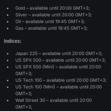
Calendário de dividendos
Ações
Por que nós?
Gold – available until 20:00 GMT+3;
PAMM ECN
Concursos Forex
Fórum Forex
Silver – available until 20:00 GMT+3;
Criptomoedas
História
Oil – available until 19:45 GMT+3;
Masters e Seguidores
Centro de ajuda
Gas – available until 19:45 GMT+3;
Contate-nos
O que é negociação de CFDs?
Indices:
O que é negociação ECN?
Japan 225 – available until 20:00 GMT+3;
O que é um corretor Forex?
US SPX 500 – available until 20:00 GMT+3;
US SPX 500 (Mini) – available until 20:00
GMT+3;
US Tech 100 – available until 20:00 GMT+3;
US Tech 100 (Mini) – available until 20:00
GMT+3;
Wall Street 30 – available until 20:00
GMT+3;