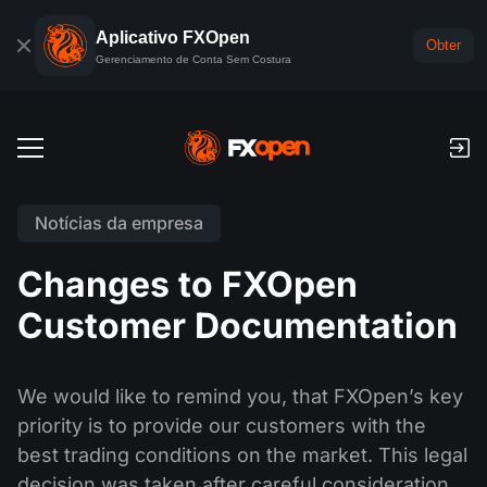
Aplicativo FXOpen
Obter
Gerenciamento de Conta Sem Costura
Descrição
Notícias da empresa
Conta Forex Demo
Mercados Globais
Changes to FXOpen
Comissões e swaps (rollovers)
Forex
Customer Documentation
Plataformas de negociação
Pagamentos
Índices
TickTrader
FXOpen App
Depósitos e levantamentos
PAMM
Calendário Econômico
We would like to remind you, that FXOpen’s key
Commodities
Comparação
FXOpen App para iOS
VPS
priority is to provide our customers with the
O que é PAMM?
Ferramentas de Negociante
Notícias e análises
ETF
best trading conditions on the market. This legal
Notícias da empresa
FXOpen App para Android
API FIX
Classificação de contas PAMM
Promoções
decision was taken after careful consideration