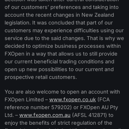
Calendário de dividendos
Ações
of our customers’ preferences and taking into
Por que nós?
PAMM ECN
Concursos Forex
account the recent changes in New Zealand
Fórum Forex
Criptomoedas
História
legislation. It was concluded that part of our
Masters e Seguidores
Centro de ajuda
customers may experience difficulties using our
Contate-nos
service due to the said changes. That is why we
O que é negociação de CFDs?
decided to optimize business processes within
FXOpen in a way that allows us to still provide
O que é negociação ECN?
our current beneficial trading conditions and
open up new possibilities to our current and
O que é um corretor Forex?
prospective retail customers.
You are also welcome to open an account with
FXOpen Limited –
www.fxopen.co.uk
(FCA
reference number 579202) or FXOpen AU Pty
Ltd. –
www.fxopen.com.au
(AFSL 412871) to
enjoy the benefits of strict regulation of the