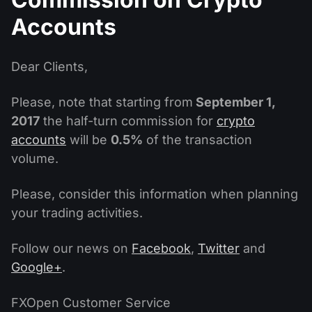
Calendário de dividendos
Ações
Por que nós?
Accounts
PAMM ECN
Concursos Forex
Fórum Forex
Criptomoedas
História
Masters e Seguidores
Dear Clients,
Centro de ajuda
Contate-nos
Please, note that starting from
September 1,
O que é negociação de CFDs?
2017
the half-turn commission for
crypto
O que é negociação ECN?
accounts
will be
0.5%
of the transaction
volume.
O que é um corretor Forex?
Please, consider this information when planning
your trading activities.
Follow our news on
Facebook
,
Twitter
and
Google+
.
FXOpen Customer Service