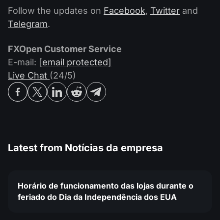
Calendário de dividendos
Ações
Follow the updates on
Facebook
,
Twitter
and
Por que nós?
PAMM ECN
Concursos Forex
Telegram
.
Fórum Forex
Criptomoedas
História
Masters e Seguidores
FXOpen Customer Service
Centro de ajuda
Contate-nos
E-mail:
[email protected]
O que é negociação de CFDs?
Live Chat
(24/5)
O que é negociação ECN?
O que é um corretor Forex?
Latest from
Notícias da empresa
Horário de funcionamento das lojas durante o
feriado do Dia da Independência dos EUA