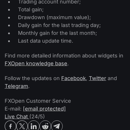
Trading account number;
Calendário de dividendos
Ações
Por que nós?
Total gain;
PAMM ECN
Concursos Forex
Fórum Forex
Drawdown (maximum value);
Criptomoedas
História
Daily gain for the last trading day;
Masters e Seguidores
Centro de ajuda
Monthly gain for the last month;
Contate-nos
Last data update time.
O que é negociação de CFDs?
Find more detailed information about widgets in
O que é negociação ECN?
FXOpen knowledge base
.
O que é um corretor Forex?
Follow the updates on
Facebook
,
Twitter
and
Telegram
.
FXOpen Customer Service
E-mail:
[email protected]
Live Chat
(24/5)