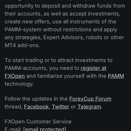
Calendário de dividendos
Ações
opportunity to deposit and withdraw funds from
Por que nós?
PAMM ECN
Concursos Forex
their accounts, as well as accept investments,
Fórum Forex
Criptomoedas
create new offers, use all instruments of the
História
Masters e Seguidores
PAMM-system without restrictions and apply
Centro de ajuda
Contate-nos
any strategies, Expert Advisors, robots or other
O que é negociação de CFDs?
MT4 add-ons.
O que é negociação ECN?
To start trading or to attract investments to
PAMM-accounts, you need to
register at
O que é um corretor Forex?
FXOpen
and familiarize yourself with the
PAMM
technology.
Follow the updates in the
ForexCup Forum
thread,
Facebook
,
Twitter
or
Telegram
.
FXOpen Customer Service
E-mail:
[email protected]