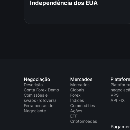
Independência dos EUA
Negociação
Mercados
Platafor
Descrição
Mercados
Plataform
Conta Forex Demo
Globais
negociaç
Comissões e
Forex
VPS
swaps (rollovers)
Índices
API FIX
Ferramentas de
Commodities
Negociante
Ações
ETF
Criptomoedas
Pagamen