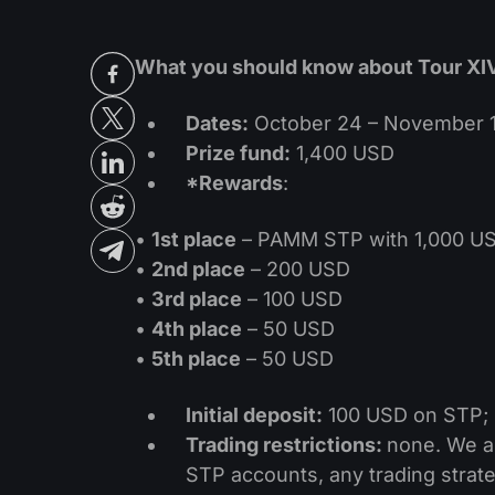
What you should know about Tour XI
Dates:
October 24 – November 1
Prize fund:
1,400 USD
*Rewards
:
•
1st place
– PAMM STP with 1,000 U
•
2nd place
– 200 USD
•
3rd place
– 100 USD
•
4th place
– 50 USD
•
5th place
– 50 USD
Initial deposit:
100 USD on STP;
Trading restrictions:
none. We al
STP accounts, any trading strate