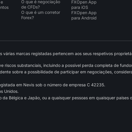
O que é negociação
 e
FXOpen App
de CFDs?
ntos
para iOS
O que é um corretor
FXOpen App
Forex?
para Android
várias marcas registadas pertencem aos seus respetivos proprietár
 riscos substanciais, incluindo a possível perda completa de fundo
nte sobre a possibilidade de participar em negociações, considera
egistada em Nevis sob o número de empresa C 42235.
os Unidos.
o da Bélgica e Japão, ou a quaisquer pessoas em quaisquer países ou 