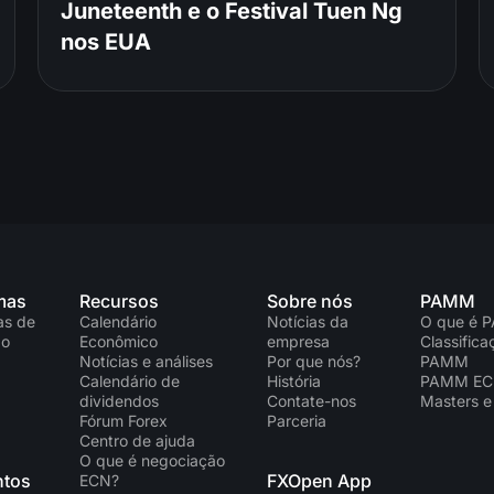
Juneteenth e o Festival Tuen Ng
nos EUA
mas
Recursos
Sobre nós
PAMM
as de
Calendário
Notícias da
O que é 
ão
Econômico
empresa
Classific
Notícias e análises
Por que nós?
PAMM
Calendário de
História
PAMM E
dividendos
Contate-nos
Masters e
Fórum Forex
Parceria
Centro de ajuda
O que é negociação
tos
FXOpen App
ECN?