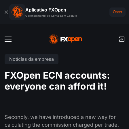
Aplicativo FXOpen
Obter
Gerenciamento de Conta Sem Costura
Descrição
Notícias da empresa
Conta Forex Demo
Mercados Globais
FXOpen ECN accounts:
Comissões e swaps (rollovers)
Forex
everyone can afford it!
Plataformas de negociação
Pagamentos
Índices
TickTrader
FXOpen App
Depósitos e levantamentos
PAMM
Calendário Econômico
Commodities
Comparação
FXOpen App para iOS
VPS
O que é PAMM?
Ferramentas de Negociante
Secondly, we have introduced a new way for
Notícias e análises
ETF
Notícias da empresa
calculating the commission charged per trade.
FXOpen App para Android
API FIX
Classificação de contas PAMM
Promoções