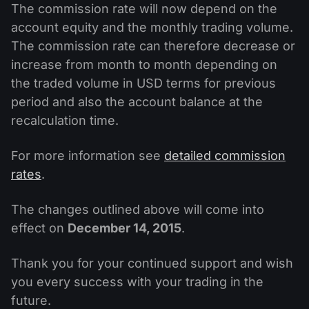
Calendário de dividendos
The commission rate will now depend on the
Ações
Por que nós?
account equity and the monthly trading volume.
PAMM ECN
Concursos Forex
Fórum Forex
Criptomoedas
The commission rate can therefore decrease or
História
Masters e Seguidores
increase from month to month depending on
Centro de ajuda
the traded volume in USD terms for previous
Contate-nos
period and also the account balance at the
O que é negociação de CFDs?
recalculation time.
O que é negociação ECN?
For more information see
detailed commission
O que é um corretor Forex?
rates
.
The changes outlined above will come into
effect on
December 14, 2015
.
Thank you for your continued support and wish
you every success with your trading in the
future.