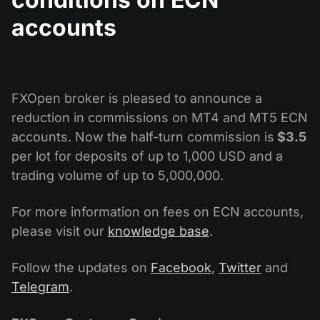
Calendário de dividendos
Ações
Por que nós?
accounts
PAMM ECN
Concursos Forex
Fórum Forex
Criptomoedas
História
Masters e Seguidores
Centro de ajuda
Contate-nos
FXOpen broker is pleased to announce a
O que é negociação de CFDs?
reduction in commissions on MT4 and MT5 ECN
accounts. Now the half-turn commission is
$3.5
O que é negociação ECN?
per lot for deposits of up to 1,000 USD and a
O que é um corretor Forex?
trading volume of up to 5,000,000.
For more information on fees on ECN accounts,
please visit our
knowledge base
.
Follow the updates on
Facebook
,
Twitter
and
Telegram
.