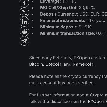
Leverage
: 1:1 – 1:3
MG Call/Stop Out
: 30/15 %
Deposit Currency
: USD, EUR, G
Financial instruments
: 11 crypto
Minimum deposit
: $US10
Minimum transaction size
: 0.01 
Since early February, FXOpen custom
Bitcoin, Litecoin, and Namecoin
.
Please note all the crypto currency tra
main account has been verified.
For further information about Crypto 
follow the discussion on the
FXOpen 