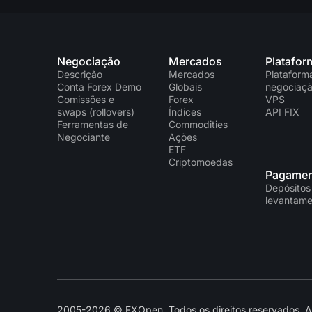
Negociação
Mercados
Platafor
Descrição
Mercados
Plataform
Conta Forex Demo
Globais
negociaç
Comissões e
Forex
VPS
swaps (rollovers)
Índices
API FIX
Ferramentas de
Commodities
Negociante
Ações
ETF
Criptomoedas
Pagamen
Depósitos
levantame
2005-2026 © FXOpen. Todos os direitos reservados. As 