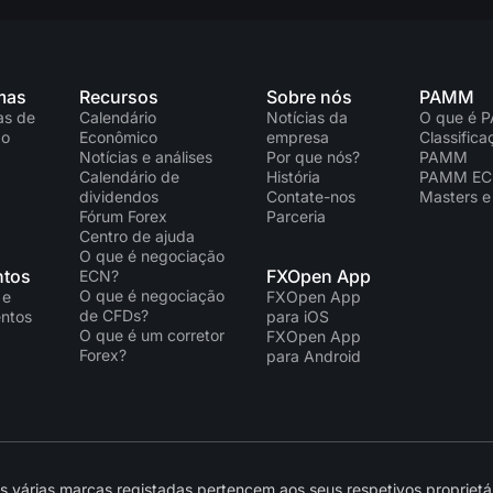
mas
Recursos
Sobre nós
PAMM
as de
Calendário
Notícias da
O que é 
ão
Econômico
empresa
Classific
Notícias e análises
Por que nós?
PAMM
Calendário de
História
PAMM E
dividendos
Contate-nos
Masters e
Fórum Forex
Parceria
Centro de ajuda
O que é negociação
tos
FXOpen App
ECN?
O que é negociação
 e
FXOpen App
de CFDs?
ntos
para iOS
O que é um corretor
FXOpen App
Forex?
para Android
várias marcas registadas pertencem aos seus respetivos proprietár