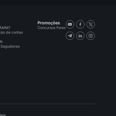
Promoções
PAMM?
Concursos Forex
ação de contas
CN
 Seguidores
ios.