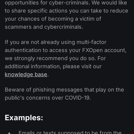
Calendário de dividendos
opportunities for cyber-criminals. We would like
Ações
Por que nós?
to share specific actions you can take to reduce
PAMM ECN
Concursos Forex
Fórum Forex
Criptomoedas
your chances of becoming a victim of
História
Masters e Seguidores
scammers and cybercriminals.
Centro de ajuda
Contate-nos
If you are not already using multi-factor
O que é negociação de CFDs?
authentication to access your FXOpen account,
we strongly recommend you do so. For
O que é negociação ECN?
additional information, please visit our
O que é um corretor Forex?
knowledge base
.
Beware of phishing messages that play on the
public's concerns over COVID-19.
Examples:
Emails or texts supposed to be from the