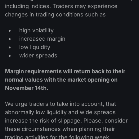
Calendário de dividendos
Ações
including indices. Traders may experience
Por que nós?
PAMM ECN
Concursos Forex
changes in trading conditions such as
Fórum Forex
Criptomoedas
História
Masters e Seguidores
high volatility
Centro de ajuda
Contate-nos
increased margin
O que é negociação de CFDs?
low liquidity
wider spreads
O que é negociação ECN?
Margin requirements will return back to their
O que é um corretor Forex?
normal values with the market opening on
November 14th
.
We urge traders to take into account, that
abnormally low liquidity and wide spreads
increase the risk of slippage. Please, consider
these circumstances when planning their
trading activities for the following week.