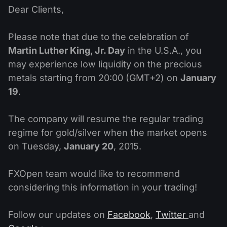
Calendário de dividendos
Ações
Dear Clients,
Por que nós?
PAMM ECN
Concursos Forex
Fórum Forex
Criptomoedas
Please note that due to the celebration of
História
Masters e Seguidores
Martin Luther King, Jr. Day
in the U.S.A., you
Centro de ajuda
Contate-nos
may experience low liquidity on the precious
O que é negociação de CFDs?
metals starting from 20:00 (GMT+2) on
January
19
.
O que é negociação ECN?
The company will resume the regular trading
O que é um corretor Forex?
regime for gold/silver when the market opens
on Tuesday,
January 20
, 2015.
FXOpen team would like to recommend
considering this information in your trading!
Follow our updates on
Facebook
,
Twitter
and