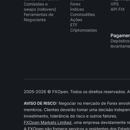
Comissões e
Forex
VPS
swaps (rollovers)
Índices
API FIX
Ferramentas de
Commodities
Negociante
Ações
ETF
Criptomoedas
Pagamen
Depósitos
levantame
2005-2026 © FXOpen. Todos os direitos reservados. As 
AVISO DE RISCO:
Negociar no mercado de Forex envolve
membros. Clientes deverão tomar uma decisão independe
investimento, tolerância de risco e outros fatores.
FXOpen Markets Limited
, uma empresa devidamente r
A FXOpen não fornece serviços a residentes dos Estad