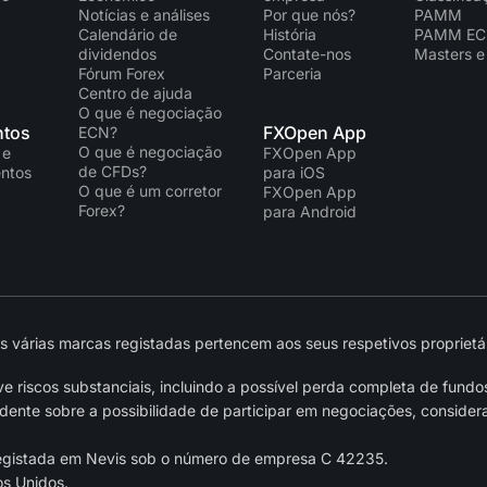
Notícias e análises
Por que nós?
PAMM
Calendário de
História
PAMM E
dividendos
Contate-nos
Masters e
Fórum Forex
Parceria
Centro de ajuda
O que é negociação
tos
FXOpen App
ECN?
O que é negociação
 e
FXOpen App
de CFDs?
ntos
para iOS
O que é um corretor
FXOpen App
Forex?
para Android
várias marcas registadas pertencem aos seus respetivos proprietár
 riscos substanciais, incluindo a possível perda completa de fundo
nte sobre a possibilidade de participar em negociações, considera
egistada em Nevis sob o número de empresa C 42235.
os Unidos.