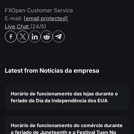
Calendário de dividendos
Ações
Por que nós?
FXOpen Customer Service
PAMM ECN
Concursos Forex
Fórum Forex
Criptomoedas
E-mail:
[email protected]
História
Masters e Seguidores
Live Chat
(24/5)
Centro de ajuda
Contate-nos
O que é negociação de CFDs?
O que é negociação ECN?
Latest from
Notícias da empresa
O que é um corretor Forex?
Horário de funcionamento das lojas durante o
feriado do Dia da Independência dos EUA
Horário de funcionamento do comércio durante
o feriado de Juneteenth e o Festival Tuen Ng