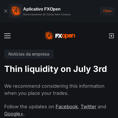
Aplicativo FXOpen
Obter
Gerenciamento de Conta Sem Costura
Descrição
Notícias da empresa
Conta Forex Demo
Mercados Globais
Thin liquidity on July 3rd
Comissões e swaps (rollovers)
Forex
Plataformas de negociação
Pagamentos
Índices
We recommend considering this information
TickTrader
FXOpen App
Depósitos e levantamentos
PAMM
when you place your trades.
Calendário Econômico
Commodities
Comparação
FXOpen App para iOS
VPS
O que é PAMM?
Ferramentas de Negociante
Follow the updates on
Facebook
,
Twitter
and
Notícias e análises
ETF
Notícias da empresa
Google+
.
FXOpen App para Android
API FIX
Classificação de contas PAMM
Promoções