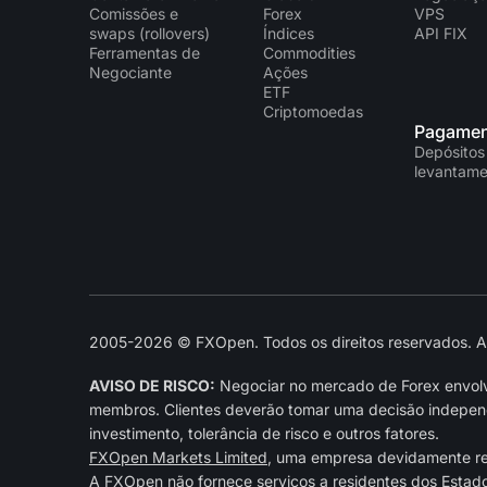
Comissões e
Forex
VPS
swaps (rollovers)
Índices
API FIX
Ferramentas de
Commodities
Negociante
Ações
ETF
Criptomoedas
Pagamen
Depósitos
levantame
2005-2026 © FXOpen. Todos os direitos reservados. As 
AVISO DE RISCO:
Negociar no mercado de Forex envolve
membros. Clientes deverão tomar uma decisão independe
investimento, tolerância de risco e outros fatores.
FXOpen Markets Limited
, uma empresa devidamente r
A FXOpen não fornece serviços a residentes dos Estad