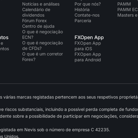
Notícias e análises
Por que nós?
PAMM
Calendário de
História
PAMM E
dividendos
Contate-nos
Masters e
Fórum Forex
Parceria
Centro de ajuda
O que é negociação
tos
FXOpen App
ECN?
O que é negociação
 e
FXOpen App
de CFDs?
ntos
para iOS
O que é um corretor
FXOpen App
Forex?
para Android
várias marcas registadas pertencem aos seus respetivos proprietár
 riscos substanciais, incluindo a possível perda completa de fundo
nte sobre a possibilidade de participar em negociações, considera
egistada em Nevis sob o número de empresa C 42235.
os Unidos.