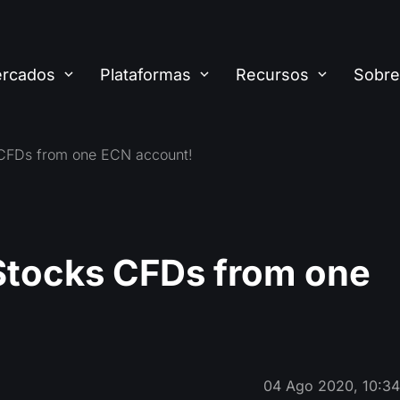
rcados
Plataformas
Recursos
Sobre
 CFDs from one ECN account!
Stocks CFDs from one
04 Ago 2020, 10:3