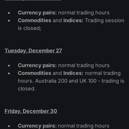
Calendário de dividendos
Ações
Por que nós?
PAMM ECN
Concursos Forex
Currency pairs:
normal trading hours
Fórum Forex
Criptomoedas
Commodities
and
Indices:
Trading session
História
Masters e Seguidores
is closed;
Centro de ajuda
Contate-nos
O que é negociação de CFDs?
Tuesday, December 27
O que é negociação ECN?
Currency pairs:
normal trading hours
O que é um corretor Forex?
Commodities
and
Indices:
normal trading
hours. Australia 200 and UK 100 - trading is
closed.
Friday, December 30
Currency pairs:
normal trading hours