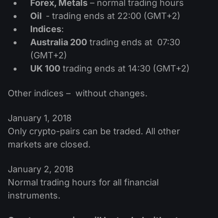
Forex, Metals
– normal trading hours
Calendário de dividendos
Ações
Por que nós?
Oil
- trading ends at 22:00 (GMT+2)
PAMM ECN
Concursos Forex
Fórum Forex
Indices
:
Criptomoedas
História
Australia 200
trading ends at 07:30
Masters e Seguidores
Centro de ajuda
(GMT+2)
Contate-nos
UK 100
trading ends at 14:30 (GMT+2)
O que é negociação de CFDs?
Other indices – without changes.
O que é negociação ECN?
O que é um corretor Forex?
January 1, 2018
Only crypto-pairs can be traded. All other
markets are closed.
January 2, 2018
Normal trading hours for all financial
instruments.