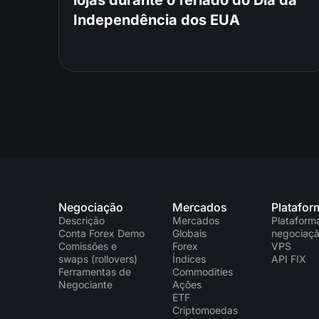
Independência dos EUA
Negociação
Mercados
Platafor
Descrição
Mercados
Plataform
Conta Forex Demo
Globais
negociaç
Comissões e
Forex
VPS
swaps (rollovers)
Índices
API FIX
Ferramentas de
Commodities
Negociante
Ações
ETF
Criptomoedas