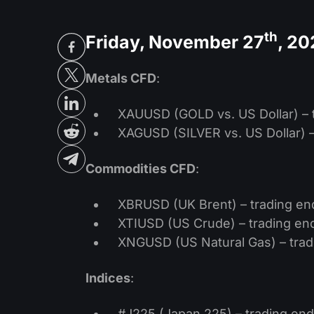
th
Friday, November 27
, 2
Metals CFD
:
XAUUSD (GOLD vs. US Dollar) – 
XAGUSD (SILVER vs. US Dollar) –
Commodities CFD
:
XBRUSD (UK Brent) – trading end
XTIUSD (US Crude) – trading end
XNGUSD (US Natural Gas) – tradi
Indices
:
#J225 (Japan 225) – trading ends