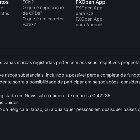
tos
FXOpen App
ECN?
O que é negociação
 e
FXOpen App
de CFDs?
ntos
para iOS
O que é um corretor
FXOpen App
Forex?
para Android
várias marcas registadas pertencem aos seus respetivos proprietár
 riscos substanciais, incluindo a possível perda completa de fundo
nte sobre a possibilidade de participar em negociações, considera
egistada em Nevis sob o número de empresa C 42235.
os Unidos.
o da Bélgica e Japão, ou a quaisquer pessoas em quaisquer países ou 