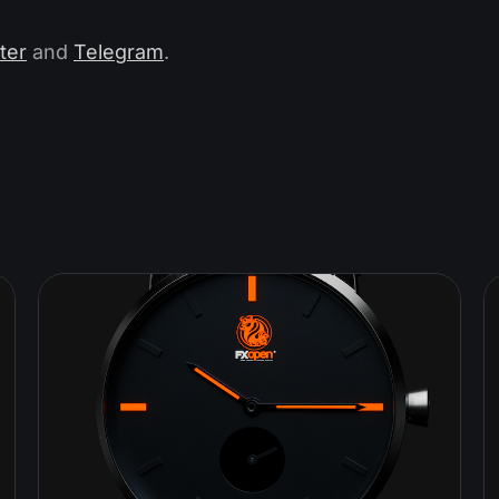
ter
and
Telegram
.