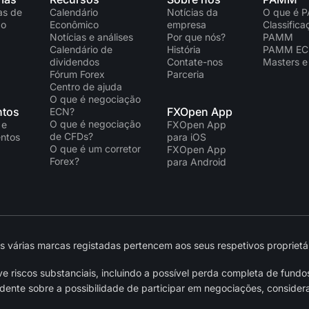
as de
Calendário
Notícias da
O que é 
ão
Econômico
empresa
Classific
Notícias e análises
Por que nós?
PAMM
Calendário de
História
PAMM E
dividendos
Contate-nos
Masters e
Fórum Forex
Parceria
Centro de ajuda
O que é negociação
tos
FXOpen App
ECN?
O que é negociação
 e
FXOpen App
de CFDs?
ntos
para iOS
O que é um corretor
FXOpen App
Forex?
para Android
várias marcas registadas pertencem aos seus respetivos proprietár
 riscos substanciais, incluindo a possível perda completa de fundo
nte sobre a possibilidade de participar em negociações, considera