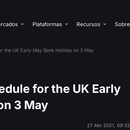
rcados
Plataformas
Recursos
Sobre
or the UK Early May Bank Holiday on 3 May
dule for the UK Early
on 3 May
27 Abr 2021, 09:3