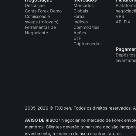
Descrição
Mercados
Plataform
Conta Forex Demo
Globais
negociaç
Comissões e
Forex
VPS
swaps (rollovers)
Índices
API FIX
Ferramentas de
Commodities
Negociante
Ações
ETF
Criptomoedas
Pagamen
Depósitos
levantame
2005-2026 © FXOpen. Todos os direitos reservados. As 
AVISO DE RISCO:
Negociar no mercado de Forex envolve
membros. Clientes deverão tomar uma decisão independe
investimento, tolerância de risco e outros fatores.