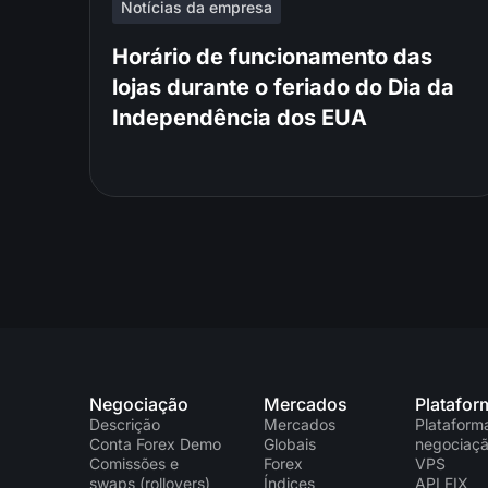
Notícias da empresa
Horário de funcionamento das
lojas durante o feriado do Dia da
Independência dos EUA
Negociação
Mercados
Platafor
Descrição
Mercados
Plataform
Conta Forex Demo
Globais
negociaç
Comissões e
Forex
VPS
swaps (rollovers)
Índices
API FIX