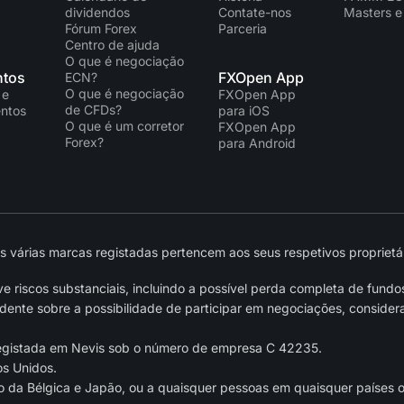
dividendos
Contate-nos
Masters e
Fórum Forex
Parceria
Centro de ajuda
O que é negociação
tos
FXOpen App
ECN?
O que é negociação
 e
FXOpen App
de CFDs?
ntos
para iOS
O que é um corretor
FXOpen App
Forex?
para Android
várias marcas registadas pertencem aos seus respetivos proprietár
 riscos substanciais, incluindo a possível perda completa de fundo
nte sobre a possibilidade de participar em negociações, considera
egistada em Nevis sob o número de empresa C 42235.
os Unidos.
o da Bélgica e Japão, ou a quaisquer pessoas em quaisquer países ou 