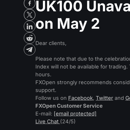
UK100 Unavai
on May 2
Dear clients,
Please note that due to the celebrat
Index will not be available for trading
hours.
FXOpen strongly recommends consider
support.
Follow us on
Facebook
,
Twitter
and
G
FXOpen Customer Service
E-mail:
[email protected]
Live Chat
(24/5)