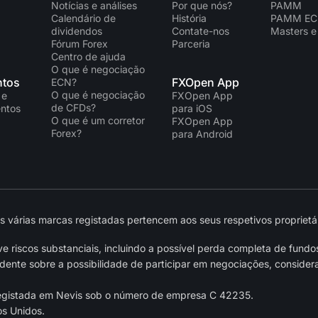
Notícias e análises
Por que nós?
PAMM
Calendário de
História
PAMM E
dividendos
Contate-nos
Masters e
Fórum Forex
Parceria
Centro de ajuda
O que é negociação
tos
FXOpen App
ECN?
O que é negociação
 e
FXOpen App
de CFDs?
ntos
para iOS
O que é um corretor
FXOpen App
Forex?
para Android
várias marcas registadas pertencem aos seus respetivos proprietár
 riscos substanciais, incluindo a possível perda completa de fundo
nte sobre a possibilidade de participar em negociações, considera
egistada em Nevis sob o número de empresa C 42235.
os Unidos.