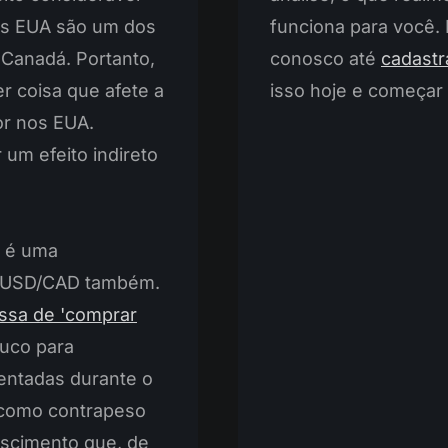
os EUA são um dos
funciona para você
 Canadá. Portanto,
conosco até
cadastr
r coisa que afete a
isso hoje e começar 
r nos EUA.
um efeito indireto
A é uma
r USD/CAD também.
ssa de 'comprar
ouco para
entadas durante o
 como contrapeso
scimento que, de