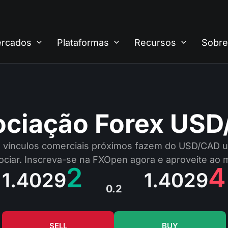
rcados
Plataformas
Recursos
Sobre
ciação Forex US
 vínculos comerciais próximos fazem do USD/CAD u
ociar. Inscreva-se na FXOpen agora e aproveite ao 
2
4
1.4029
1.4029
0.2
SELL
BUY