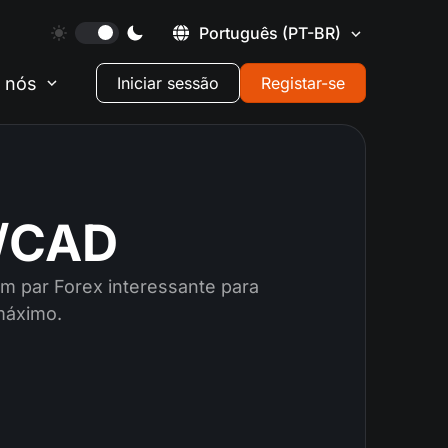
Português
(PT-BR)
 nós
Iniciar sessão
Registar-se
D/CAD
m par Forex interessante para
máximo.