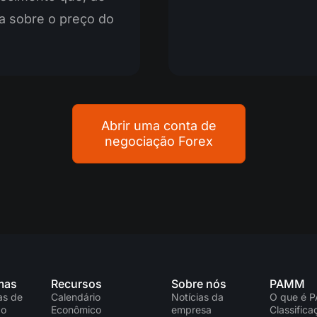
ça sobre o preço do
Abrir uma conta de
negociação Forex
mas
Recursos
Sobre nós
PAMM
as de
Calendário
Notícias da
O que é 
ão
Econômico
empresa
Classific