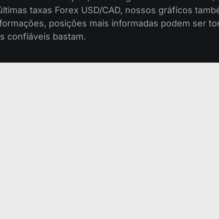
 últimas taxas Forex USD/CAD, nossos gráficos tam
nformações, posições mais informadas podem ser to
s confiáveis bastam.