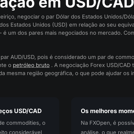
iação em USD/CA
eiriço, negociar o par Dólar dos Estados Unidos/D
r dos Estados Unidos (USD) em relação ao seu equiv
 é um dos pares mais negociados no mercado. Com
ar AUD/USD, pois é considerado um par de commodi
nte o
petróleo bruto
. A negociação Forex USD/CAD t
a mesma região geográfica, o que pode ajudar os i
preços USD/CAD
Os melhores mome
de commodities, o
Na FXOpen, é possív
ito considerável
análise, o que realm