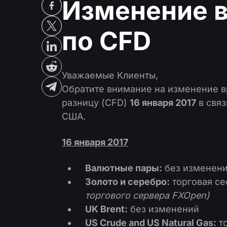
Изменение в
по CFD
Уважаемые Клиенты,
Обратите внимание на изменение в
разницу (CFD)
16 января 2017
в свя
США.
16 января 2017
Валютные пары:
без изменен
Золото и серебро:
торговая се
торгового сервера FXOpen)
UK Brent:
без изменений
US Crude and US Natural Gas:
то