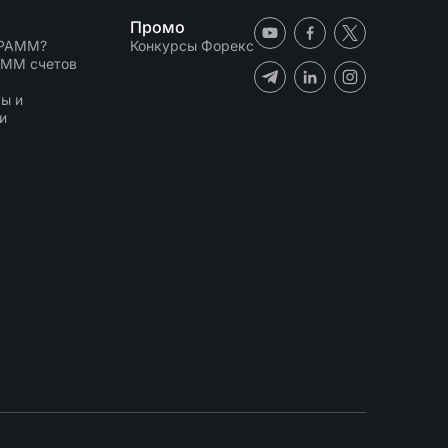
Промо
 PAMM?
Конкурсы Форекс
AMM счетов
N
ы и
и