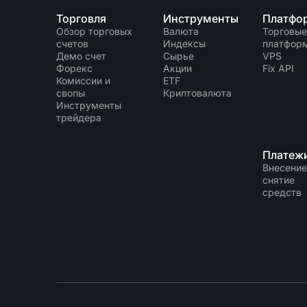
Торговля
Инструменты
Платфо
Обзор торговых
Валюта
Торговые
счетов
Индексы
платфор
Демо счет
Сырье
VPS
Форекс
Акции
Fix API
Комиссии и
ETF
свопы
Криптовалюта
Инструменты
трейдера
Платеж
Внесение
снятие
средств