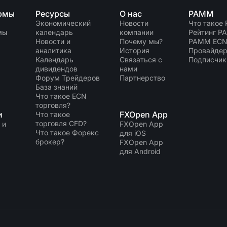
рмы
Ресурсы
О нас
PAMM
Экономический
Новости
Что такое
мы
календарь
компании
Рейтинг P
Новости и
Почему мы?
PAMM EC
аналитика
История
Провайдер
Календарь
Связаться с
Подписчик
дивидендов
нами
Форум Трейдеров
Партнерство
База знаний
Что такое ECN
торговля?
и
FXOpen App
Что такое
торговля CFD?
 и
FXOpen App
Что такое Форекс
для iOS
брокер?
FXOpen App
для Android