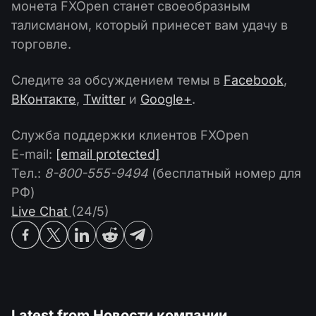
Календарь дивидендов
монета FXOpen станет своеобразным
ETF
Почему мы?
талисманом, который принесет вам удачу в
PAMM ECN
Конкурсы Форекс
Форум Трейдеров
Криптовалюта
торговле.
История
Провайдеры и Подписчики
База знаний
Следите за обсуждением темы в
Facebook
,
Связаться с нами
ВКонтакте
,
Twitter
и
Google+
.
Что такое торговля CFD?
Служба поддержки клиентов FXOpen
Что такое ECN торговля?
E-mail:
[email protected]
Что такое Форекс брокер?
Тел.:
8-800-555-9494
(бесплатный номер для
РФ)
Live Chat
(24/5)
Latest from
Новости компании