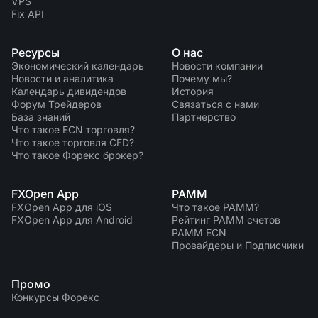
VPS
Fix API
Ресурсы
О нас
Экономический календарь
Новости компании
Новости и аналитика
Почему мы?
Календарь дивидендов
История
Форум Трейдеров
Связаться с нами
База знаний
Партнерство
Что такое ECN торговля?
Что такое торговля CFD?
Что такое Форекс брокер?
FXOpen App
PAMM
FXOpen App для iOS
Что такое PAMM?
FXOpen App для Android
Рейтинг PAMM счетов
PAMM ECN
Провайдеры и Подписчики
Промо
Конкурсы Форекс