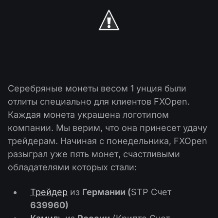
Календарь дивидендов
ETF
Почему мы?
PAMM ECN
Конкурсы Форекс
Форум Трейдеров
Криптовалюта
История
Провайдеры и Подписчики
База знаний
Связаться с нами
Что такое торговля CFD?
Серебряные монеты весом 1 унция были
Что такое ECN торговля?
отлиты специально для клиентов FXOpen.
Каждая монета украшена логотипом
Что такое Форекс брокер?
компании. Мы верим, что она принесет удачу
трейдерам. Начиная с понедельника, FXOpen
разыграл уже пять монет, счастливыми
обладателями которых стали:
Трейдер
из
Германии
(
STP Счет
639960)