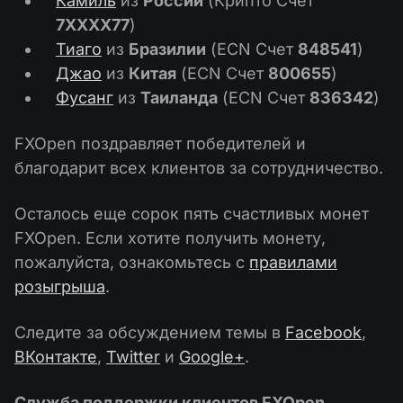
Камиль
из
России
(Крипто Счет
7XXXX77
)
Тиаго
из
Бразилии
(ECN Счет
848541
)
Джао
из
Китая
(ECN Счет
800655
)
Фусанг
из
Таиланда
(ECN Счет
836342
)
FXOpen поздравляет победителей и
благодарит всех клиентов за сотрудничество.
Осталось еще сорок пять счастливых монет
FXOpen. Если хотите получить монету,
пожалуйста, ознакомьтесь с
правилами
розыгрыша
.
Следите за обсуждением темы в
Facebook
,
ВКонтакте
,
Twitter
и
Google+
.
Служба поддержки клиентов FXOpen