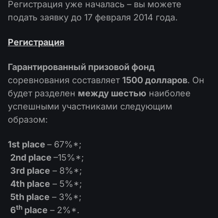
Календарь дивидендов
Регистрация уже началась – вы можете
ETF
Почему мы?
подать заявку до 17 февраля 2014 года.
PAMM ECN
Конкурсы Форекс
Форум Трейдеров
Криптовалюта
История
Регистрация
Провайдеры и Подписчики
База знаний
Связаться с нами
Гарантированный призовой фонд
Что такое торговля CFD?
соревнования составляет
1500 долларов
. Он
будет разделен
между шестью
наиболее
Что такое ECN торговля?
успешными участниками следующим
Что такое Форекс брокер?
образом:
1st place
– 67%*;
2nd place
–15%*;
3rd place
– 8%*;
4th place
– 5%*;
5th place
– 3%*;
th
6
place
– 2%*.