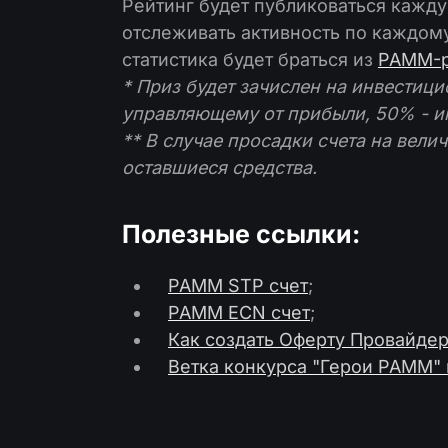
Рейтинг будет публиковаться кажд
отслеживать активность по каждом
статистика будет браться из
PAMM-р
* Приз будет зачислен на инвестици
управляющему от прибыли, 50% - ин
** В случае просадки счета на вели
оставшиеся средства.
Полезные ссылки:
PAMM STP счет
;
PAMM ECN счет
;
Как создать Оферту Провайде
Ветка конкурса "Герои PAMM"