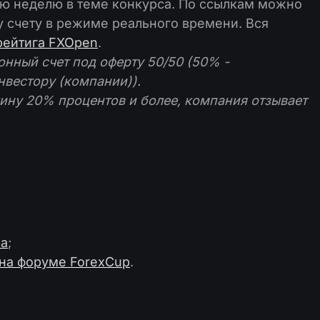
ую неделю в теме конкурса. По ссылкам можно
у счету в режиме реального времени. Вся
ейтига FXOpen
.
онный счет под оферту 50/50 (50% -
вестору (компании)).
чину 20% процентов и более, компания отзывает
ра
;
 на форуме ForexCup
.