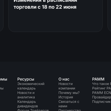
торговли c 18 по 22 июня
рмы
Ресурсы
О нас
PAMM
Экономический
Новости
Что такое
мы
календарь
компании
Рейтинг P
Новости и
Почему мы?
PAMM EC
аналитика
История
Провайдер
Календарь
Связаться с
Подписчик
дивидендов
нами
Форум Трейдеров
Партнерство