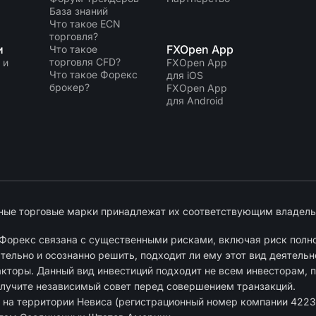
База знаний
Что такое ECN
торговля?
и
FXOpen App
Что такое
торговля CFD?
 и
FXOpen App
Что такое Форекс
для iOS
брокер?
FXOpen App
для Android
ные торговые марки принадлежат их соответствующим владель
Форекс связана с существенными рисками, включая риск полно
ельно и осознанно решить, подходит ли ему этот вид деятельн
акторы. Данный вид инвестиций подходит не всем инвесторам, п
олучите независимый совет перед совершением транзакций.
 на территории Невиса (регистрационный номер компании 4223