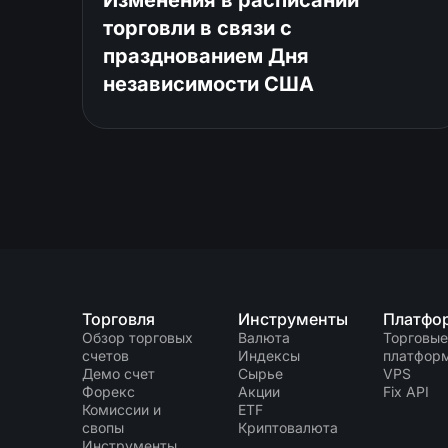
торговли в связи с
празднованием Дня
независимости США
Торговля
Инструменты
Платфо
Обзор торговых
Валюта
Торговые
счетов
Индексы
платфор
Демо счет
Сырье
VPS
Форекс
Акции
Fix API
Комиссии и
ETF
свопы
Криптовалюта
Инструменты