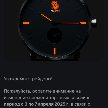
Календарь дивидендов
ETF
Почему мы?
PAMM ECN
Конкурсы Форекс
Форум Трейдеров
Криптовалюта
История
Провайдеры и Подписчики
База знаний
Связаться с нами
Что такое торговля CFD?
Что такое ECN торговля?
Что такое Форекс брокер?
Уважаемые трейдеры!
Пожалуйста, обратите внимание на
изменение времени торговых сессий
в
период с 3 по 7 апреля 2025 г.
в связи с