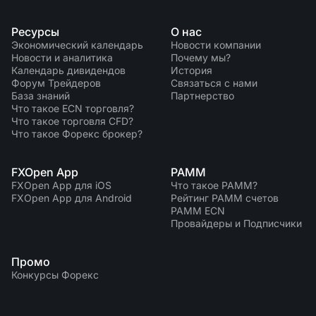
Ресурсы
О нас
Экономический календарь
Новости компании
Новости и аналитика
Почему мы?
Календарь дивидендов
История
Форум Трейдеров
Связаться с нами
База знаний
Партнерство
Что такое ECN торговля?
Что такое торговля CFD?
Что такое Форекс брокер?
FXOpen App
PAMM
FXOpen App для iOS
Что такое PAMM?
FXOpen App для Android
Рейтинг PAMM счетов
PAMM ECN
Провайдеры и Подписчики
Промо
Конкурсы Форекс