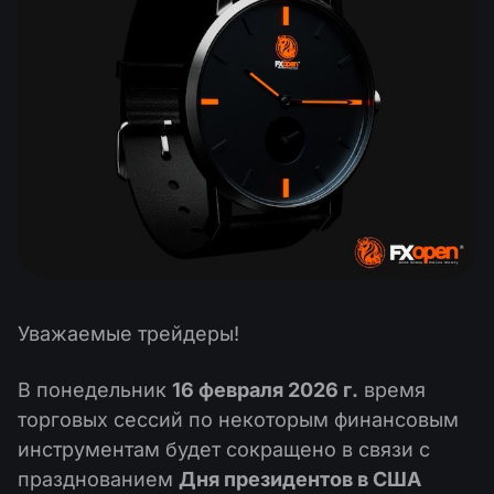
Календарь дивидендов
ETF
Почему мы?
PAMM ECN
Конкурсы Форекс
Форум Трейдеров
Криптовалюта
История
Провайдеры и Подписчики
База знаний
Связаться с нами
Что такое торговля CFD?
Что такое ECN торговля?
Что такое Форекс брокер?
Уважаемые трейдеры!
В понедельник
16 февраля 2026 г.
время
торговых сессий по некоторым финансовым
инструментам будет сокращено в связи с
празднованием
Дня президентов в США