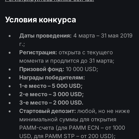
Календарь дивидендов
ETF
Почему мы?
PAMM ECN
Конкурсы Форекс
Форум Трейдеров
Условия конкурса
Криптовалюта
История
Провайдеры и Подписчики
База знаний
Даты проведения:
4 марта – 31 мая 2019
Связаться с нами
г.;
Что такое торговля CFD?
Регистрация:
открыта с текущего
Что такое ECN торговля?
момента и продлится до 31 марта;
Призовой фонд:
10 000 USD;
Что такое Форекс брокер?
Награды победителям:
1-е место – 5 000 USD;
2-е место – 3 000 USD;
3-е место – 2 000 USD.
Стартовый депозит:
любой, но не ниже
минимальной суммы для открытия
PAMM-счета (для PAMM ECN – от 1000
USD, для PAMM STP – от 200 USD);